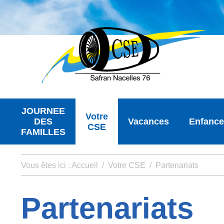
JOURNEE
Votre
DES
Vacances
Enfance
CSE
FAMILLES
Vous êtes ici :
Accueil
/
Votre CSE
/
Partenariats
Partenariats