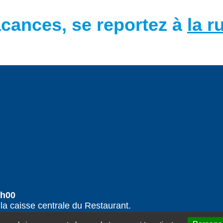
acances, se reportez à
la r
6h00
la caisse centrale du Restaurant.
t@csesafrannacelles76.org