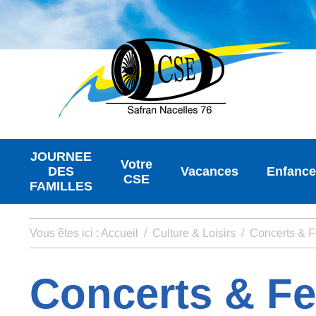
JOURNEE
Votre
DES
Vacances
Enfance
CSE
FAMILLES
Vous êtes ici :
Accueil
/
Culture & Loisirs
/
Concerts & F
Concerts & Fe