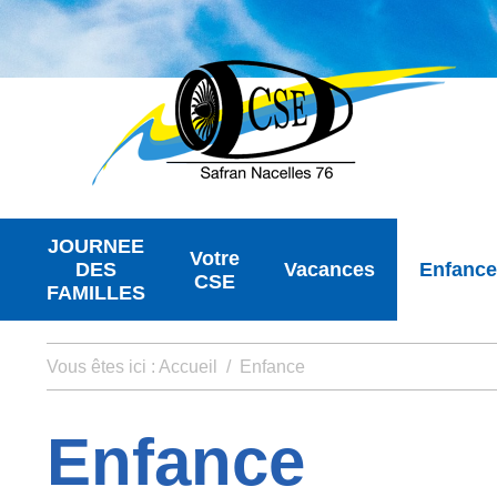
JOURNEE
Votre
DES
Vacances
Enfance
CSE
FAMILLES
Vous êtes ici :
Accueil
/
Enfance
Enfance