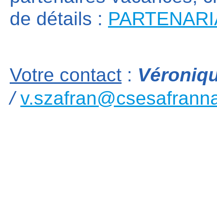
de détails :
PARTENARI
Votre contact
:
Véroniq
/
v.szafran@csesafranna