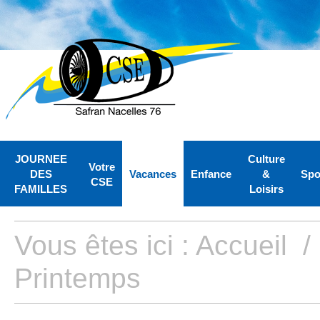
JOURNEE
Culture
Votre
DES
Vacances
Enfance
&
Spo
CSE
FAMILLES
Loisirs
Vous êtes ici :
Accueil
Printemps