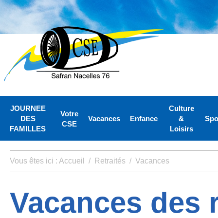
JOURNEE
Culture
Votre
DES
Vacances
Enfance
&
Spo
CSE
FAMILLES
Loisirs
Vous êtes ici :
Accueil
/
Retraités
/
Vacances
Vacances des r