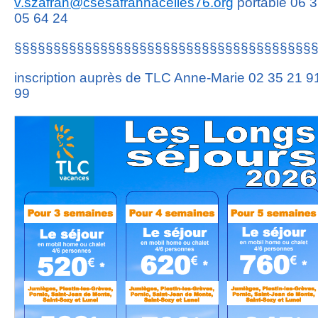
v.szafran@csesafrannacelles76.org
portable 06 
05 64 24
§§§§§§§§§§§§§§§§§§§§§§§§§§§§§§§§§§§§§§
inscription auprès de TLC Anne-Marie 02 35 21 9
99