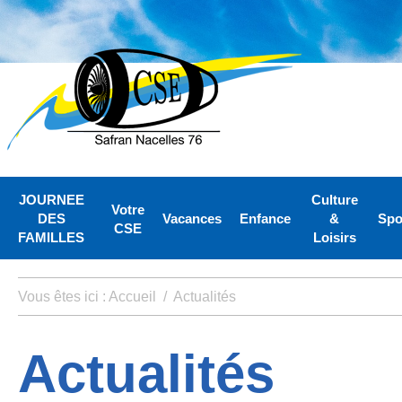
JOURNEE
Culture
Votre
DES
Vacances
Enfance
&
Spo
CSE
FAMILLES
Loisirs
Vous êtes ici :
Accueil
/
Actualités
Actualités