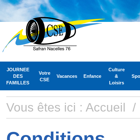
JOURNEE
Culture
Votre
DES
Vacances
Enfance
&
Spo
CSE
FAMILLES
Loisirs
Vous êtes ici :
Accueil
Conditions